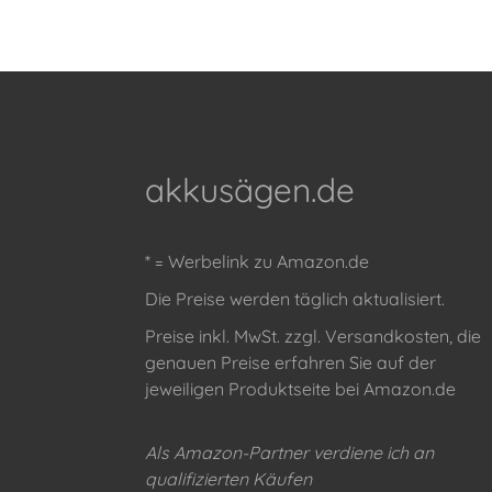
akkusägen.de
* = Werbelink zu Amazon.de
Die Preise werden täglich aktualisiert.
Preise inkl. MwSt. zzgl. Versandkosten, die
genauen Preise erfahren Sie auf der
jeweiligen Produktseite bei Amazon.de
Als Amazon-Partner verdiene ich an
qualifizierten Käufen