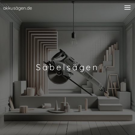
akkusägen.de
Säbelsägen